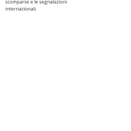
scomparse e le segnalazioni 
internazionali.
ultime notizie
Scalea
news
Paola
amantea
mare