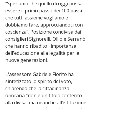
"Speriamo che quello di oggi possa 
essere il primo passo dei 100 passi 
che tutti assieme vogliamo e 
dobbiamo fare, approcciandoci con 
coscienza". Posizione condivisa dai 
consiglieri Signorelli, Ollio e Serranò, 
che hanno ribadito l'importanza 
dell'educazione alla legalità per le 
nuove generazioni.
L'assessore Gabriele Fiorito ha 
sintetizzato lo spirito del voto, 
chiarendo che la cittadinanza 
onoraria "non è un titolo conferito 
alla divisa, ma neanche all'istituzione 
in senso astratto. È un abbraccio che 
la nostra città stringe attorno a 
donne e uomini in carne d'ossa".