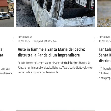
miocomune.tv
miocomune.
30 nov 2025
Tempo di lettura: 2 min
11 nov 2025
la
Auto in fiamme a Santa Maria del Cedro:
Tar Cal
za
distrutta la Panda di un imprenditore
Santa 
discrim
Auto in fiamme nel centro storico di Santa Maria del Cedro: distrutta la
Panda di un imprenditore locale. Il sindaco Vetere parla di atto vigliacco e
 sicurezza
Il Tribunale
invoca unità e sicurezza per la comunità
inistrazione
l’obbligo di
e non propo