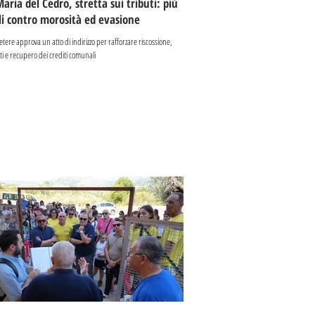
aria del Cedro, stretta sui tributi: più
li contro morosità ed evasione
tere approva un atto di indirizzo per rafforzare riscossione,
i e recupero dei crediti comunali