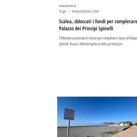
miocomune.tv
16 giu
Tempo di lettura: 3 min
Scalea, sbloccati i fondi per completare
Palazzo dei Principi Spinelli
Il Ministero autorizza le risorse per completare i lavori al Palazz
Spinelli. Russo: «Manteniamo un’altra promessa»