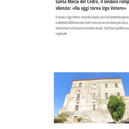
Santa Maria del Cedro, il sindaco romp
silenzio: «Da oggi torna Ugo Vetere»
Il sindaco Ugo Vetere rivendica dodici anni di amministrazione
e obiettivi dell’Arena dei Cedri e annuncia una linea più dura. 
minoranza e al tessuto economico locale. Sul futuro politico pu
regionale