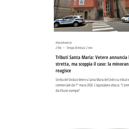
miocomune.tv
2 feb
Tempo di lettura: 2 min
Tributi Santa Maria: Vetere annuncia 
stretta, ma scoppia il caso: la minoran
reagisce
Stretta del Sindaco Vetere a Santa Maria del Cedro su tributi e
commerciale dal 1° marzo 2026. L'opposizione attacca: "L'amm
dia il buon esempio"