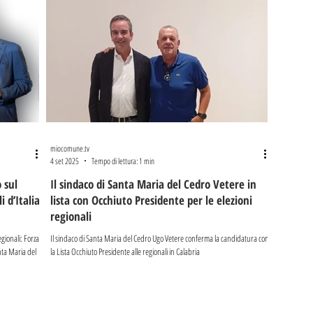
miocomune.tv
4 set 2025
Tempo di lettura: 1 min
 sul
Il sindaco di Santa Maria del Cedro Vetere in
i d’Italia
lista con Occhiuto Presidente per le elezioni
regionali
egionali: Forza
Il sindaco di Santa Maria del Cedro Ugo Vetere conferma la candidatura con
anta Maria del
la Lista Occhiuto Presidente alle regionali in Calabria