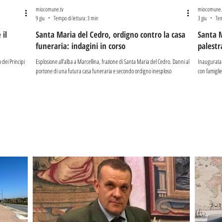
miocomune.tv
miocomune.
9 giu
Tempo di lettura: 3 min
3 giu
Tem
 il
Santa Maria del Cedro, ordigno contro la casa
Santa M
funeraria: indagini in corso
palestr
o dei Principi
Esplosione all’alba a Marcellina, frazione di Santa Maria del Cedro. Danni al
Inaugurata 
portone di una futura casa funeraria e secondo ordigno inesploso
con famiglie