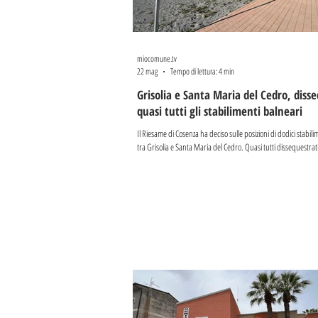
miocomune.tv
22 mag
Tempo di lettura: 4 min
Grisolia e Santa Maria del Cedro, diss
quasi tutti gli stabilimenti balneari
Il Riesame di Cosenza ha deciso sulle posizioni di dodici stabil
tra Grisolia e Santa Maria del Cedro. Quasi tutti dissequestrat