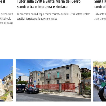
e il
Tutor sulla SS18 a Santa Maria del Cedro,
Santa M
scontro tra minoranza e sindaco
control
, difende costi
La minoranza parla di flop e chiede chiarezza sul tutor SS18. Vetere replica:
La Giunta Ve
Critiche alla
servizio interrotto per la nuova normativa
accertament
nta al Consiglio