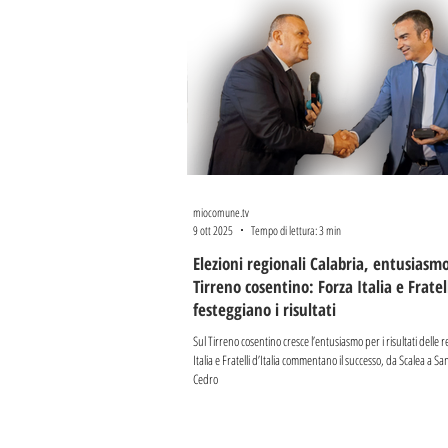
miocomune.tv
9 ott 2025
Tempo di lettura: 3 min
Elezioni regionali Calabria, entusiasmo
Tirreno cosentino: Forza Italia e Fratell
festeggiano i risultati
Sul Tirreno cosentino cresce l’entusiasmo per i risultati delle r
Italia e Fratelli d’Italia commentano il successo, da Scalea a S
Cedro