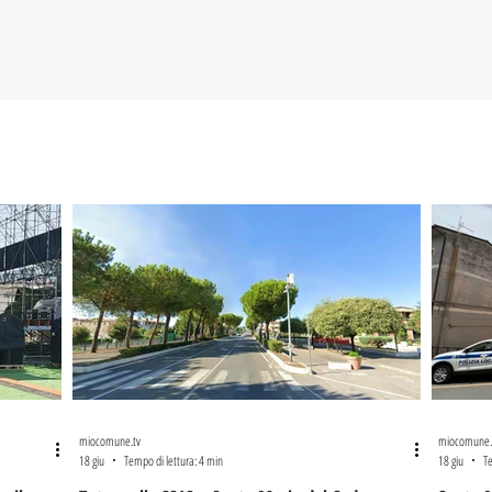
miocomune.tv
miocomune.
18 giu
Tempo di lettura: 4 min
18 giu
Te