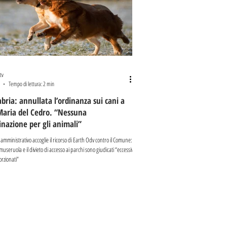
tv
Tempo di lettura: 2 min
abria: annullata l’ordinanza sui cani a
Maria del Cedro. “Nessuna
inazione per gli animali”
 amministrativo accoglie il ricorso di Earth Odv contro il Comune:
 museruola e il divieto di accesso ai parchi sono giudicati “eccessivi
rzionati”