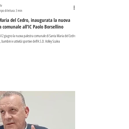
tv
po di lettura: 3 min
aria del Cedro, inaugurata la nuova
a comunale all’IC Paolo Borsellino
il 2 giugno la nuova palestra comunale di Santa Maria del Cedro,
, bambini e attività sportive dell’A.S.D. Volley Scalea