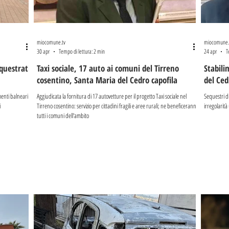
miocomune.tv
miocomune.
30 apr
Tempo di lettura: 2 min
24 apr
T
equestrati
Taxi sociale, 17 auto ai comuni del Tirreno
Stabili
cosentino, Santa Maria del Cedro capofila
del Ced
imenti balneari
Aggiudicata la fornitura di 17 autovetture per il progetto Taxi sociale nel
Sequestri di
i
Tirreno cosentino: servizio per cittadini fragili e aree rurali; ne beneficeranno
irregolarità
tutti i comuni dell'ambito