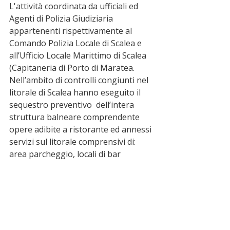
L'attività coordinata da ufficiali ed 
Agenti di Polizia Giudiziaria 
appartenenti rispettivamente al 
Comando Polizia Locale di Scalea e 
all’Ufficio Locale Marittimo di Scalea 
(Capitaneria di Porto di Maratea. 
Nell’ambito di controlli congiunti nel 
litorale di Scalea hanno eseguito il 
sequestro preventivo  dell’intera 
struttura balneare comprendente 
opere adibite a ristorante ed annessi 
servizi sul litorale comprensivi di: 
area parcheggio, locali di bar 
ristorante ed area soggiorno 
all’ombra per  un totale circa di mq 
4000. L’area spiaggia, di circa 2000 
mq è stata immediatamente immessa 
nella disponibilità di libero accesso 
quale spiaggia libera. Il proprietario 