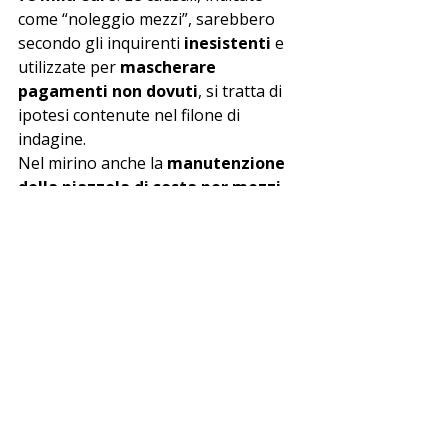
come “noleggio mezzi”, sarebbero 
secondo gli inquirenti 
inesistenti
 e 
utilizzate per 
mascherare 
pagamenti non dovuti
, si tratta di 
ipotesi contenute nel filone di 
indagine. 
Nel mirino anche la 
manutenzione 
della piazzola di sosta per mezzi 
pesanti del traforo del Monte 
Bianco
, un appalto dal valore di 
oltre 125 mila euro
.
Il Riesame e i prossimi sviluppi
La 
Procura di Aosta
 ha impugnato 
la decisione del gip davanti al 
Tribunale del Riesame di Torino
, 
che dovrà ora pronunciarsi sulla 