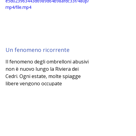
e5d023963443d6989d64b98afdc33f/480p/
mp4/file.mp4
Un fenomeno ricorrente
Il fenomeno degli ombrelloni abusivi 
non è nuovo lungo la Riviera dei 
Cedri. Ogni estate, molte spiagge 
libere vengono occupate 
abusivamente con attrezzature 
lasciate sul litorale anche di notte, 
limitando la libera fruizione del mare. 
Le forze dell’ordine cercano di 
contrastare il fenomeno, ma episodi 
come quello di Scalea dimostrano 
quanto il problema sia diventato 