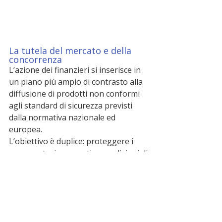
La tutela del mercato e della 
concorrenza
L’azione dei finanzieri si inserisce in 
un piano più ampio di contrasto alla 
diffusione di prodotti non conformi 
agli standard di sicurezza previsti 
dalla normativa nazionale ed 
europea.
L’obiettivo è duplice: proteggere i 
consumatori e garantire condizioni di 
concorrenza corrette. La Guardia di 
Finanza richiama infatti l’esigenza di 
assicurare “un mercato competitivo, 
nel quale gli operatori economici 
onesti possano beneficiare di 