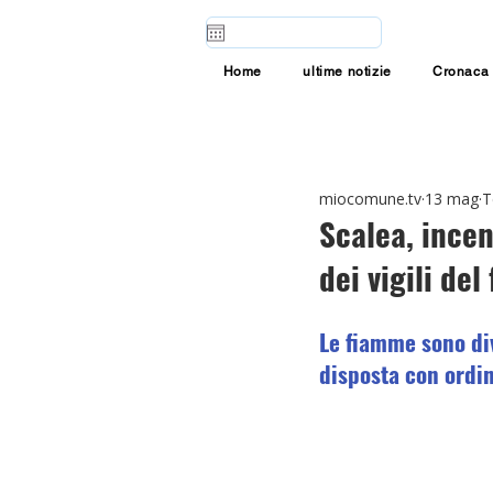
Home
ultime notizie
Cronaca
miocomune.tv
13 mag
T
Scalea, incen
dei vigili del
Le fiamme sono div
disposta con ordin