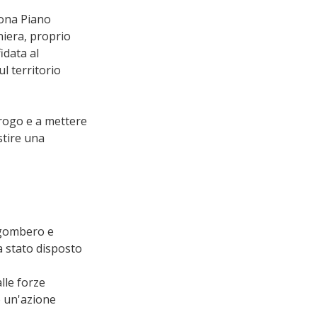
zona Piano 
iera, proprio 
idata al 
ul territorio 
 rogo e a mettere 
stire una 
sgombero e 
a stato disposto 
lle forze 
o un'azione 