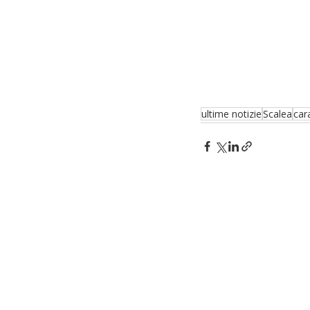
ultime notizie
Scalea
cara