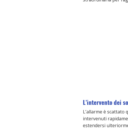
L’intervento dei s
L’allarme è scattato q
intervenuti rapidame
estendersi ulteriorm