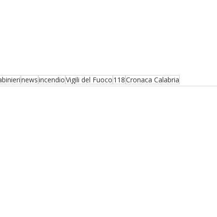
binieri
news
incendio
Vigili del Fuoco
118
Cronaca Calabria