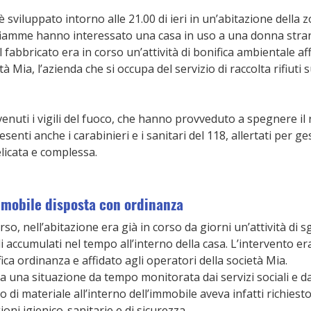
 sviluppato intorno alle 21.00 di ieri in un’abitazione della 
e fiamme hanno interessato una casa in uso a una donna stran
 fabbricato era in corso un’attività di bonifica ambientale aff
à Mia, l’azienda che si occupa del servizio di raccolta rifiuti s
enuti i vigili del fuoco, che hanno provveduto a spegnere il
esenti anche i carabinieri e i sanitari del 118, allertati per ge
elicata e complessa.
immobile disposta con ordinanza
, nell’abitazione era già in corso da giorni un’attività di 
i accumulati nel tempo all’interno della casa. L’intervento er
ica ordinanza e affidato agli operatori della società Mia.
a una situazione da tempo monitorata dai servizi sociali e da
o di materiale all’interno dell’immobile aveva infatti richiest
oni igienico-sanitarie e di sicurezza.