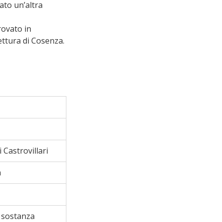
ato un’altra 
rovato in 
ettura di Cosenza.
 Castrovillari
a
i sostanza 