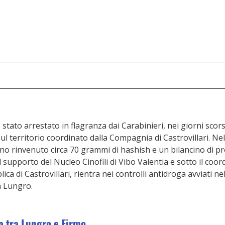
stato arrestato in flagranza dai Carabinieri, nei giorni scors
sul territorio coordinato dalla Compagnia di Castrovillari. Nel
nno rinvenuto circa 70 grammi di hashish e un bilancino di pr
 il supporto del Nucleo Cinofili di Vibo Valentia e sotto il coo
ca di Castrovillari, rientra nei controlli antidroga avviati n
a Lungro.
a tra Lungro e Firmo