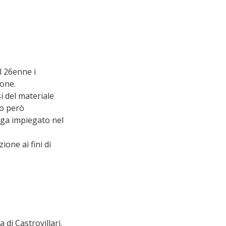
l 26enne i 
ione.
i del materiale 
to però 
ga impiegato nel 
ione ai fini di 
di Castrovillari. 