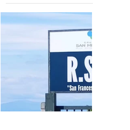
3 lug
Tempo di lettura: 3 min
Praia a Mare, ordinanza sui rifiuti: De Lorenzo
annuncia sanzioni severe contro gli abbandoni