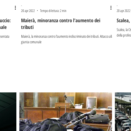
-
-
20 apr 2022
Tempo di lettura: 2 min
20 apr 2022
uccio:
Maierà, minoranza contro l'aumento dei
Scalea,
nale
tributi
Scalea, la C
della profe
resentata
Maierà, la minoranza contro l'aumento indiscriminato dei tributi. Attacco alla
giunta comunale