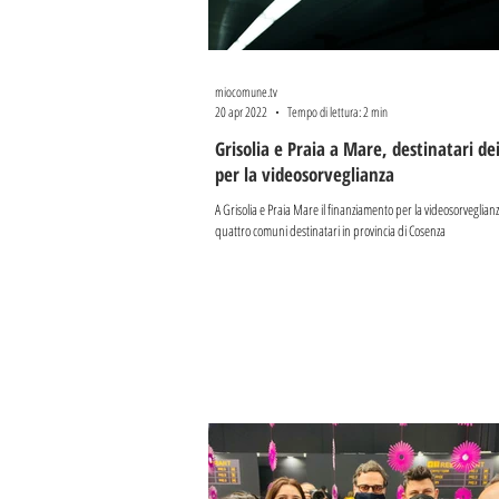
miocomune.tv
20 apr 2022
Tempo di lettura: 2 min
Grisolia e Praia a Mare, destinatari de
per la videosorveglianza
A Grisolia e Praia Mare il finanziamento per la videosorveglian
quattro comuni destinatari in provincia di Cosenza