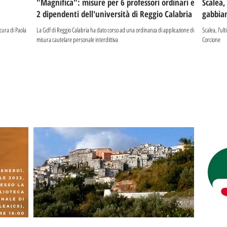
"Magnifica": misure per 6 professori ordinari e
Scalea,
2 dipendenti dell'università di Reggio Calabria
gabbia
cura di Paola
La Gdf di Reggio Calabria ha dato corso ad una ordinanza di applicazione di
Scalea, l'ul
misura cautelare personale interdittiva
Corcione