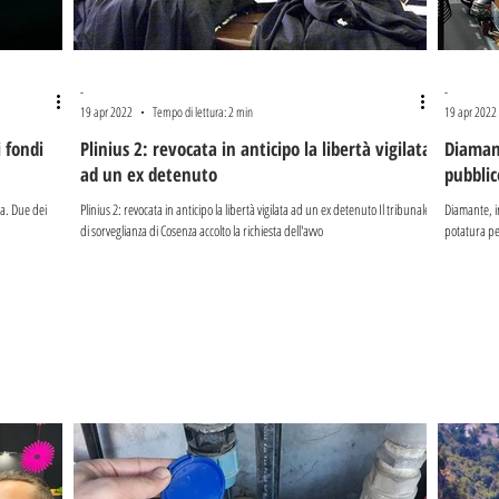
-
-
19 apr 2022
Tempo di lettura: 2 min
19 apr 2022
i fondi
Plinius 2: revocata in anticipo la libertà vigilata
Diamant
ad un ex detenuto
pubblic
za. Due dei
Plinius 2: revocata in anticipo la libertà vigilata ad un ex detenuto Il tribunale
Diamante, i
di sorveglianza di Cosenza accolto la richiesta dell'avvo
potatura pe