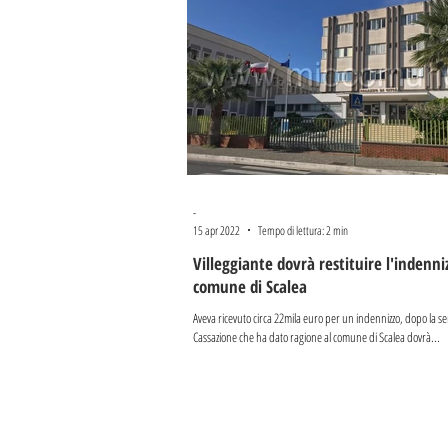
-
15 apr 2022
Tempo di lettura: 2 min
Villeggiante dovrà restituire l'indenni
comune di Scalea
Aveva ricevuto circa 22mila euro per un indennizzo, dopo la se
Cassazione che ha dato ragione al comune di Scalea dovrà...