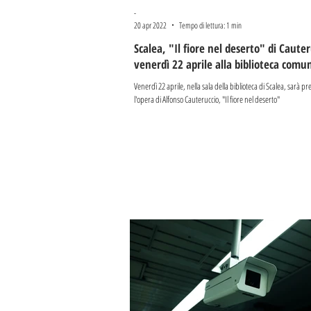
-
20 apr 2022
Tempo di lettura: 1 min
Scalea, "Il fiore nel deserto" di Cauter
venerdì 22 aprile alla biblioteca comu
Venerdì 22 aprile, nella sala della biblioteca di Scalea, sarà p
l'opera di Alfonso Cauteruccio, "Il fiore nel deserto"