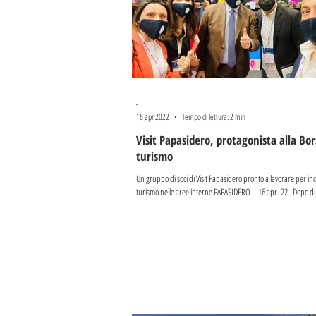
-
16 apr 2022
Tempo di lettura: 2 min
Visit Papasidero, protagonista alla Bor
turismo
Un gruppo di soci di Visit Papasidero pronto a lavorare per in
turismo nelle aree interne PAPASIDERO – 16 apr. 22 - Dopo du