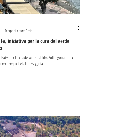
Tempo di lettura: 2 min
e, iniziativa per la cura del verde
o
niziativa per la cura del verde pubblico Sul lungomare una
r rendere più bella la passeggiata