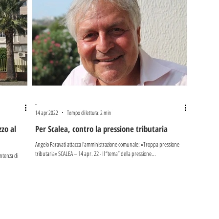
-
14 apr 2022
Tempo di lettura: 2 min
zzo al
Per Scalea, contro la pressione tributaria
Angelo Paravati attacca l'amministrazione comunale: «Troppa pressione
tributaria» SCALEA – 14 apr. 22 - Il “tema” della pressione...
ntenza di