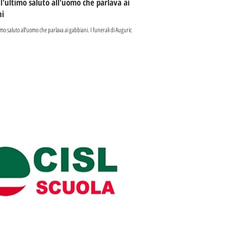
 l'ultimo saluto all'uomo che parlava ai
ni
timo saluto all'uomo che parlava ai gabbiani. I funerali di Augurio