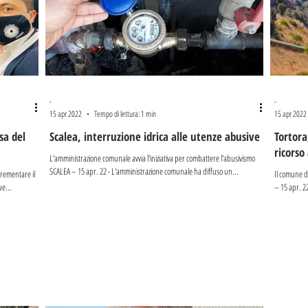
-
-
15 apr 2022
Tempo di lettura: 1 min
15 apr 2022
sa del
Scalea, interruzione idrica alle utenze abusive
Tortora
ricorso 
L'amministrazione comunale avvia l'iniziativa per combattere l'abusivismo
SCALEA – 15 apr. 22 - L'amministrazione comunale ha diffuso un...
crementare il
Il comune d
e...
– 15 apr. 22