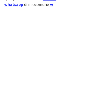
whatsapp
 di miocomune
 ➡️
ultime notizie
Scalea
finanziamento