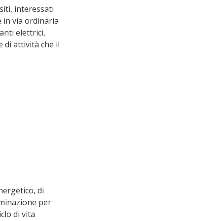
ti, interessati 
in via ordinaria 
ti elettrici, 
i attività che il 
uminazione per 
lo di vita 