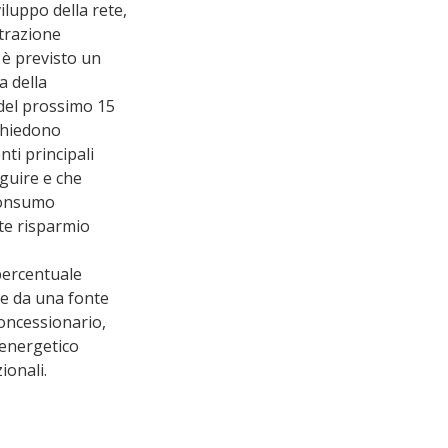
luppo della rete, 
trazione 
à è previsto un 
 della 
del prossimo 15 
ichiedono 
nti principali 
guire e che 
consumo 
te risparmio 
percentuale 
te da una fonte 
concessionario, 
 energetico 
ionali.