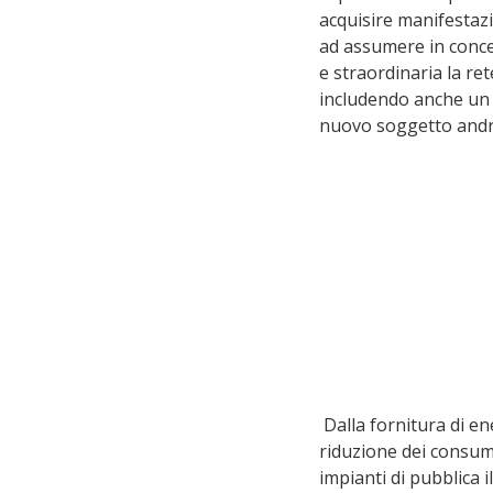
acquisire manifestazi
ad assumere in conces
e straordinaria la ret
includendo anche un s
nuovo soggetto andr
 Dalla fornitura di energia elettrica, agli interventi e progetti di efficientamento energetico, di 
riduzione dei consumi
impianti di pubblica i