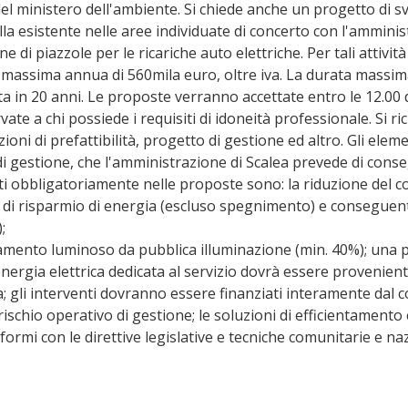
el ministero dell'ambiente. Si chiede anche un progetto di svi
lla esistente nelle aree individuate di concerto con l'amminis
e di piazzole per le ricariche auto elettriche. Per tali attivit
 massima annua di 560mila euro, oltre iva. La durata massima
a in 20 anni. Le proposte verranno accettate entro le 12.00 
ate a chi possiede i requisiti di idoneità professionale. Si r
zioni di prefattibilità, progetto di gestione ed altro. Gli eleme
i gestione, che l'amministrazione di Scalea prevede di conse
ti obbligatoriamente nelle proposte sono: la riduzione del 
i di risparmio di energia (escluso spegnimento) e conseguen
;
namento luminoso da pubblica illuminazione (min. 40%); una 
nergia elettrica dedicata al servizio dovrà essere provenien
ta; gli interventi dovranno essere finanziati interamente dal 
rischio operativo di gestione; le soluzioni di efficientamento
rmi con le direttive legislative e tecniche comunitarie e naz