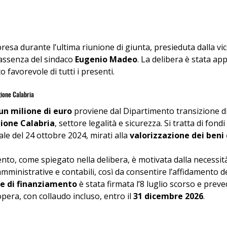
presa durante l’ultima riunione di giunta, presieduta dalla vic
 assenza del sindaco 
Eugenio Madeo
. La delibera è stata ap
o favorevole di tutti i presenti.
gione Calabria
un milione di euro
 proviene dal Dipartimento transizione dig
ione Calabria
, settore legalità e sicurezza. Si tratta di fondi 
le del 24 ottobre 2024, mirati alla 
valorizzazione dei beni c
ento, come spiegato nella delibera, è motivata dalla necessità
mministrative e contabili, così da consentire l’affidamento de
e di finanziamento
 è stata firmata l’8 luglio scorso e preved
era, con collaudo incluso, entro il 
31 dicembre 2026
.