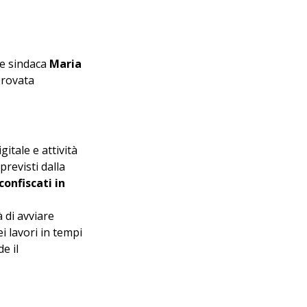
e sindaca 
Maria 
provata 
itale e attività 
previsti dalla 
onfiscati in 
 di avviare 
i lavori in tempi 
e il 