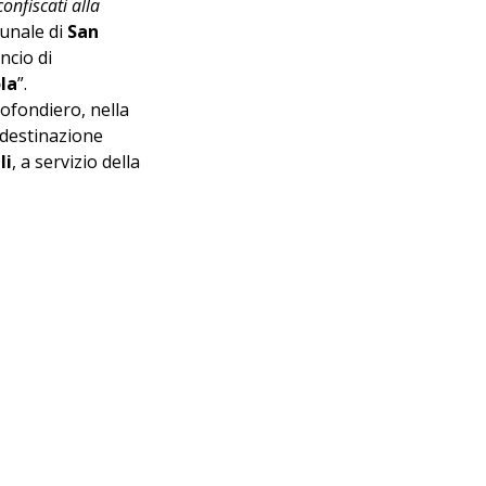
confiscati alla 
unale di 
San 
ncio di 
la
”.
ofondiero, nella 
 destinazione 
li
, a servizio della 