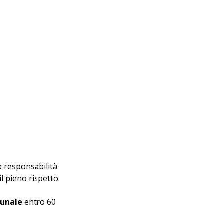
a responsabilità 
il pieno rispetto 
munale
 entro 60 