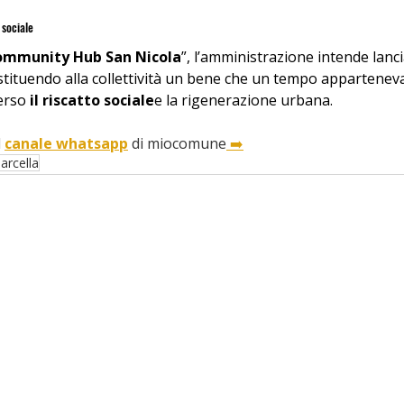
 sociale
ommunity Hub San Nicola
”, l’amministrazione intende lanci
estituendo alla collettività un bene che un tempo apparteneva 
erso 
il riscatto sociale
e la rigenerazione urbana.
 
canale whatsapp
 di miocomune
 ➡️
arcella