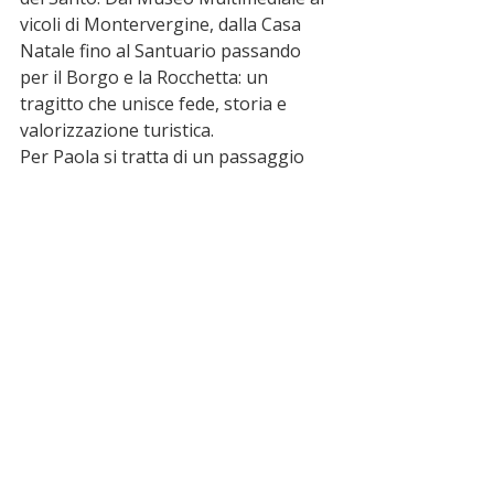
vicoli di Montervergine, dalla Casa 
Natale fino al Santuario passando 
per il Borgo e la Rocchetta: un 
tragitto che unisce fede, storia e 
valorizzazione turistica.
Per Paola si tratta di un passaggio 
decisivo verso una nuova identità 
culturale e spirituale.E ora il 
traguardo è realtà: 
domenica 7 
dicembre, alle ore 18
, il Museo 
Multimediale San Francesco di Paola 
aprirà ufficialmente le porte al 
pubblico.
🔵 segui le notizie sul 
canale 
whatsapp
 di miocomune
 ➡️
ultime notizie
Paola