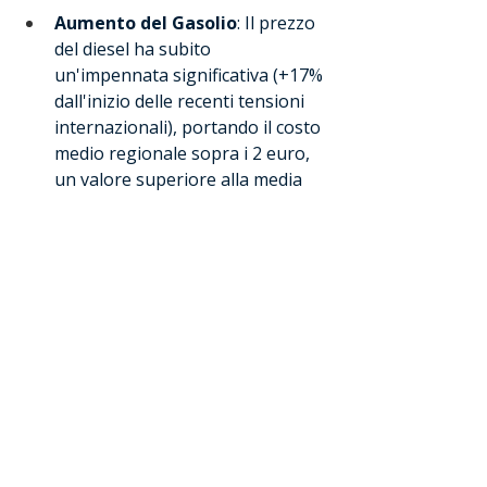
Aumento del Gasolio
: Il prezzo 
del diesel ha subito 
un'impennata significativa (+17% 
dall'inizio delle recenti tensioni 
internazionali), portando il costo 
medio regionale sopra i 2 euro, 
un valore superiore alla media 
nazionale di circa 1,863 €.
Variazioni Locali
: Si segnalano 
picchi di prezzo in alcune 
province, come 
Catanzaro
, dove 
alcuni impianti hanno 
comunicato prezzi del gasolio 
fino a 2,069 €.
Risparmio
: Per trovare i 
distributori più economici nella 
tua zona specifica, puoi 
consultare in tempo reale il 