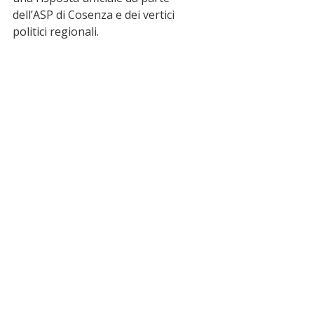
dell’ASP di Cosenza e dei vertici 
politici regionali.
ultime notizie
Praia a Mare
news
Cetraro
sanità
Ospedale