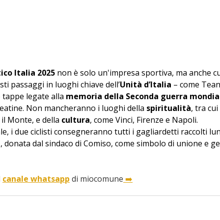
ico Italia 2025
 non è solo un'impresa sportiva, ma anche cu
ti passaggi in luoghi chiave dell’
Unità d’Italia
 – come Tean
appe legate alla 
memoria della Seconda guerra mondia
deatine. Non mancheranno i luoghi della 
spiritualità
, tra cui 
l Monte, e della 
cultura
, come Vinci, Firenze e Napoli.
le, i due ciclisti consegneranno tutti i gagliardetti raccolti lu
a
, donata dal sindaco di Comiso, come simbolo di unione e ge
 
canale whatsapp
 di miocomune
 ➡️