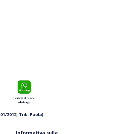
ora Marina, e-bike veloci
lungomare: chiesti controlli
urni
01/2012, Trib. Paola)
Informativa sulla