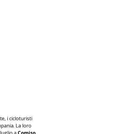
, i cicloturisti 
pania. La loro 
luglio a 
Comiso
, 