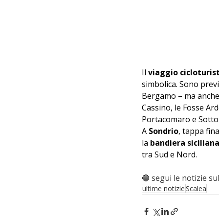
Il 
viaggio cicloturist
simbolica. Sono previs
Bergamo – ma anche t
Cassino, le Fosse Ar
Portacomaro e Sotto i
A 
Sondrio
, tappa fina
la 
bandiera sicilian
tra Sud e Nord.
🔵 segui le notizie sul
ultime notizie
Scalea