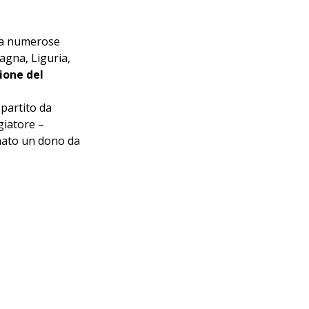
ca numerose 
agna, Liguria, 
ione del 
 partito da 
giatore – 
nato un dono da 