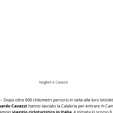
Naglieri e Cavazzi
 Dopo oltre 600 chilometri percorsi in sella alle loro biciclette
nardo Cavazzi
 hanno lasciato la Calabria per entrare in Cam
 ampio 
viaggio cicloturistico in Italia
, è iniziata lo scorso 6 