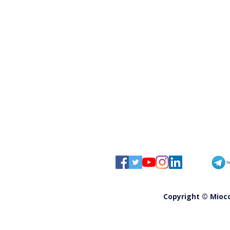
Calabria, assunzioni Ata: 159
posti, zero per gli operatori
agrari
Copyright © Miocom