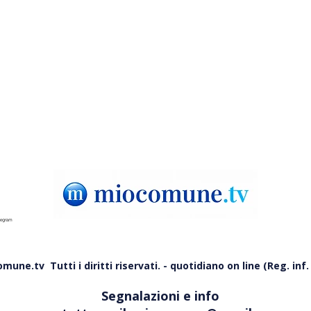
Chi non gradisce Praia a Mare
Tort
ordinata «vada altrove»; il
sul 
sindaco: «Non è un baby
nott
parking»
une.tv Tutti i diritti riservati. - quotidiano on line (Reg. inf. 
Segnalazioni e info