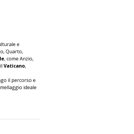
lturale e 
o, Quarto, 
le
, come Anzio, 
il 
Vaticano
, 
ngo il percorso e 
mellaggio ideale 