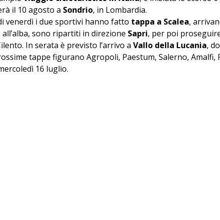
derà il 10 agosto a 
Sondrio
, in Lombardia.
i venerdì i due sportivi hanno fatto 
tappa a Scalea
, arriva
 all’alba, sono ripartiti in direzione 
Sapri
, per poi proseguire
lento. In serata è previsto l’arrivo a 
Vallo della Lucania
, d
prossime tappe figurano Agropoli, Paestum, Salerno, Amalfi, 
mercoledì 16 luglio.