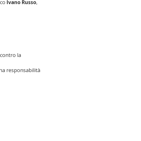
aco 
Ivano Russo
, 
contro la 
una responsabilità 