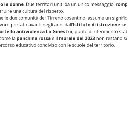
ro le donne
. Due territori uniti da un unico messaggio: 
rompe
struire una cultura del rispetto.
nelle due comunità del Tirreno cosentino, assume un signific
voro portato avanti negli anni dall’
Istituto di istruzione se
ortello antiviolenza La Ginestra
, punto di riferimento stab
 come la 
panchina rossa
 e il 
murale del 2023
 non restano se
orso educativo condiviso con le scuole del territorio.