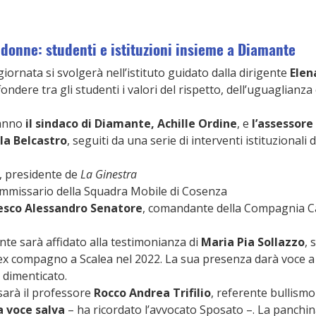
 donne: studenti e istituzioni insieme a Diamante
iornata si svolgerà nell’istituto guidato dalla dirigente 
Elen
ndere tra gli studenti i valori del rispetto, dell’uguaglianza 
ranno 
il sindaco di Diamante, Achille Ordine
, e 
l’assessore 
la Belcastro
, seguiti da una serie di interventi istituzionali 
, presidente de 
La Ginestra
ommissario della Squadra Mobile di Cosenza
esco Alessandro Senatore
, comandante della Compagnia Car
te sarà affidato alla testimonianza di 
Maria Pia Sollazzo
, 
l’ex compagno a Scalea nel 2022. La sua presenza darà voce a u
 dimenticato.
sarà il professore 
Rocco Andrea Trifilio
, referente bullismo 
la voce salva
 – ha ricordato l’avvocato Sposato –. La panchin