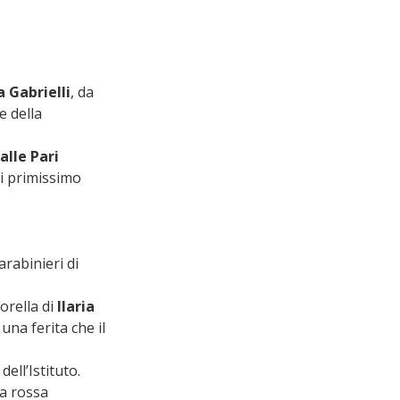
a Gabrielli
, da 
e della 
alle Pari 
di primissimo 
abinieri di 
sorella di 
Ilaria 
na ferita che il 
dell’Istituto.
a rossa 