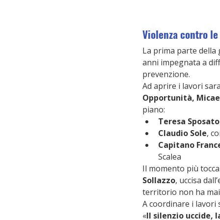
Violenza contro le
La prima parte della g
anni impegnata a diffo
prevenzione.
Ad aprire i lavori sa
Opportunità, Micae
piano:
Teresa Sposato
Claudio Sole
, c
Capitano Franc
Scalea
Il momento più toccan
Sollazzo
, uccisa dal
territorio non ha mai
A coordinare i lavori 
«
Il silenzio uccide, 