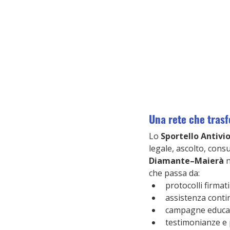
Una rete che tras
Lo 
Sportello Antivi
legale, ascolto, cons
Diamante–Maierà
 
che passa da:
protocolli firmat
assistenza contin
campagne educati
testimonianze e 