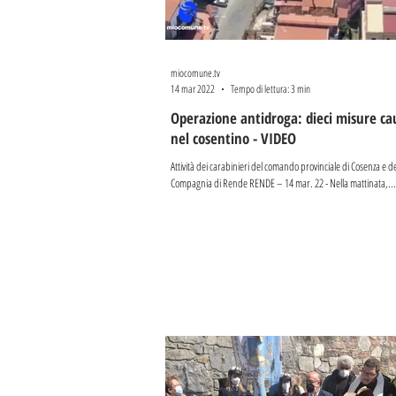
miocomune.tv
14 mar 2022
Tempo di lettura: 3 min
Operazione antidroga: dieci misure ca
nel cosentino - VIDEO
Attività dei carabinieri del comando provinciale di Cosenza e dei
Compagnia di Rende RENDE – 14 mar. 22 - Nella mattinata,...