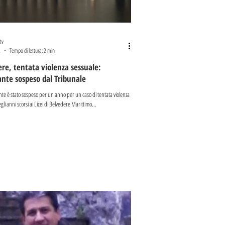
tv
2
Tempo di lettura: 2 min
re, tentata violenza sessuale:
nte sospeso dal Tribunale
te è stato sospeso per un anno per un caso di tentata violenza
li anni scorsi ai Licei di Belvedere Marittimo...