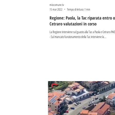
miocomune.tv
15 mar 2022
Tempo di lettura: 1 min
Regione: Paola, la Tac riparata entro o
Cetraro valutazioni in corso
La Regione interviene sul guasto alla Tac a Paola e Cetraro PA
- Sul mancato funzionamento della Tac interviene la...