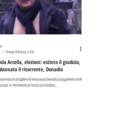
tv
2
Tempo di lettura: 2 min
la Arcella, elezioni: estinto il giudizio,
annato il ricorrente, Donadio
ondannato il consigliere di minoranza Donadio al pagamento delle
suali, in riferimento al ricorso sul risultato...