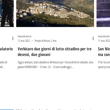
miocomune.tv
miocomune.
12 mar 2022
Tempo di lettura: 2 min
11 mar 202
ulatorio
Verbicaro due giorni di lutto cittadino per tre
San Nico
decessi, due giovani
ma cond
adini di
Oggi e domani, lutto cittadino a Verbicaro per i funerali di tre cittadini, due
Il Tar ha c
id...
giovani VERBICARO – 12 mar. 22 – Si sono svolti oggi i...
spese proces