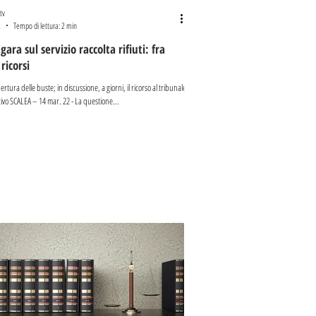
tv
2
Tempo di lettura: 2 min
gara sul servizio raccolta rifiuti: fra
 ricorsi
pertura delle buste; in discussione, a giorni, il ricorso al tribunale
ivo SCALEA – 14 mar. 22 - La questione...