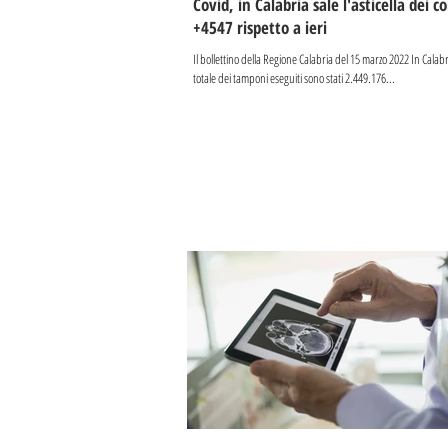
Covid, in Calabria sale l'asticella dei c
+4547 rispetto a ieri
Il bollettino della Regione Calabria del 15 marzo 2022 In Calabri
totale dei tamponi eseguiti sono stati 2.449.176...