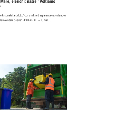
 Mare, elezioni: nasce "Voltiamo
”
 è Pasquale Lanzillotti. “Con umiltà e trasparenza e ascoltando i
ogliamo voltare pagina” PRAIA A MARE – 15 mar....