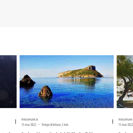
miocomune.tv
miocomune.
15 mar 2022
Tempo di lettura: 2 min
15 mar 202