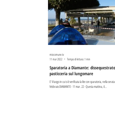
miocomune.tv
11 mar 2022
Tempo di lettura: 1 min
Sparatoria a Diamante: dissequestrato 
pasticceria sul lungomare
E' il luogo in cui si è verificata la lite con sparatoria, nella serat
febbraio DIAMANTE - 11 mar. 22 - Questa mattina, il...