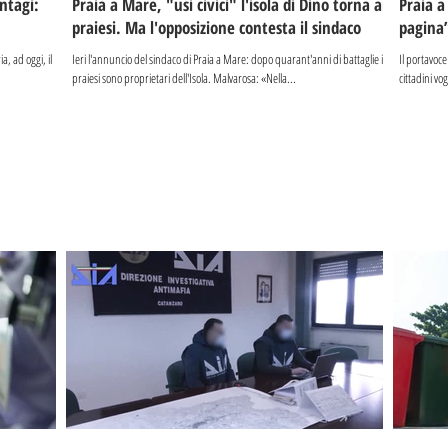
ontagi:
Praia a Mare, "usi civici" l'isola di Dino torna ai
Praia a
praiesi. Ma l'opposizione contesta il sindaco
pagina
a, ad oggi, il
Ieri l'annuncio del sindaco di Praia a Mare: dopo quarant'anni di battaglie i
Il portavoce
praiesi sono proprietari dell'Isola. Malvarosa: «Nella...
cittadini v