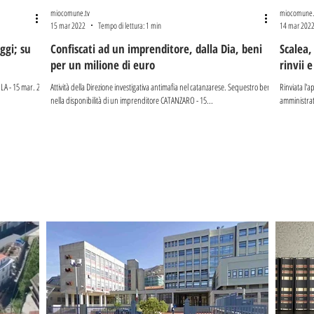
miocomune.tv
miocomune.
15 mar 2022
Tempo di lettura: 1 min
14 mar 202
ggi; su
Confiscati ad un imprenditore, dalla Dia, beni
Scalea, 
per un milione di euro
rinvii e
OLA - 15 mar. 22
Attività della Direzione investigativa antimafia nel catanzarese. Sequestro beni
Rinviata l'a
nella disponibilità di un imprenditore CATANZARO - 15...
amministrat