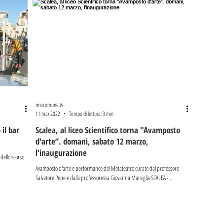
miocomune.tv
11 mar 2022
Tempo di lettura: 3 min
il bar
Scalea, al liceo Scientifico torna "Avamposto
d'arte”. domani, sabato 12 marzo,
l'inaugurazione
a dello scorso
Avamposto d'arte e performance del Metateatro curate dal professore
Salvatore Pepe e dalla professoressa Giovanna Marsiglia SCALEA -...