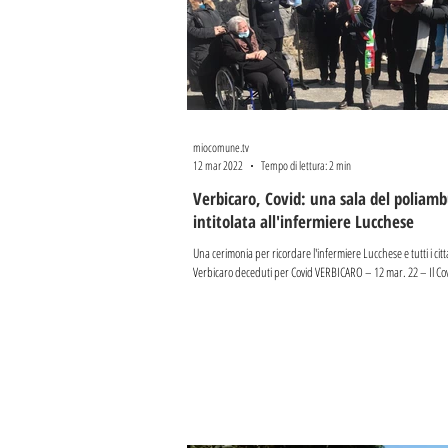
miocomune.tv
12 mar 2022
Tempo di lettura: 2 min
Verbicaro, Covid: una sala del poliamb
intitolata all'infermiere Lucchese
Una cerimonia per ricordare l'infermiere Lucchese e tutti i citt
Verbicaro deceduti per Covid VERBICARO – 12 mar. 22 – Il Cov