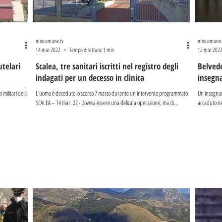
miocomune.tv
miocomune.
14 mar 2022
Tempo di lettura: 1 min
12 mar 202
utelari
Scalea, tre sanitari iscritti nel registro degli
Belvede
indagati per un decesso in clinica
insegna
 militari della
L'uomo è deceduto lo scorso 7 marzo durante un intervento programmato
Un insegnan
SCALEA – 14 mar. 22 - Doveva essere una delicata operazione, ma di...
accaduto neg