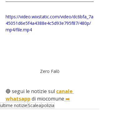
https://video.wixstatic.com/video/dc6bfa_7a
45051d6e5f4a4388e4c5d93e795f87/480p/
mp4/file.mp4
Zero Falò
🔵 segui le notizie sul 
canale 
whatsapp
 di miocomune
 ➡️
ultime notizie
Scalea
polizia