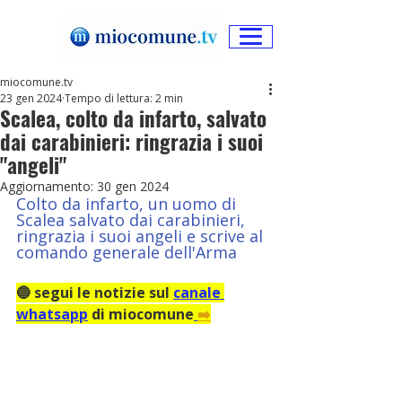
miocomune.tv
23 gen 2024
Tempo di lettura: 2 min
Scalea, colto da infarto, salvato
dai carabinieri: ringrazia i suoi
"angeli"
Aggiornamento:
30 gen 2024
Colto da infarto, un uomo di 
Scalea salvato dai carabinieri, 
ringrazia i suoi angeli e scrive al 
comando generale dell'Arma
🔵 segui le notizie sul 
canale 
whatsapp
 di miocomune
➡️