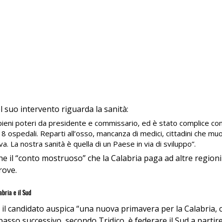
 suo intervento riguarda la sanità:
ieni poteri da presidente e commissario, ed è stato complice con S
8 ospedali. Reparti all’osso, mancanza di medici, cittadini che mu
a. La nostra sanità è quella di un Paese in via di sviluppo”.
e il “conto mostruoso” che la Calabria paga ad altre regioni 
rove.
bria e il Sud
il candidato auspica “una nuova primavera per la Calabria, 
 passo successivo, secondo Tridico, è federare il Sud a partir