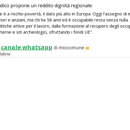
ridico propone un reddito dignità regionale:
 è a rischio povertà, il dato più alto in Europa. Oggi l’assegno di i
inori e anziani, ma chi ha 58 anni ed è occupabile resta senza nulla
litiche attive per il lavoro, dalla formazione al recupero degli occup
erne e siti archeologici, sfruttando i fondi UE”.
canale whatsapp
 
di miocomune
 ➡️
labria