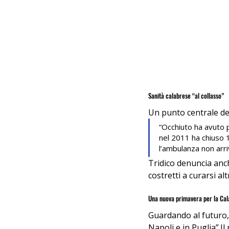
Sanità calabrese “al collasso”
Un punto centrale del
“Occhiuto ha avuto p
nel 2011 ha chiuso 1
l’ambulanza non arriv
Tridico denuncia anch
costretti a curarsi alt
Una nuova primavera per la Cala
Guardando al futuro, 
Napoli e in Puglia”.Il