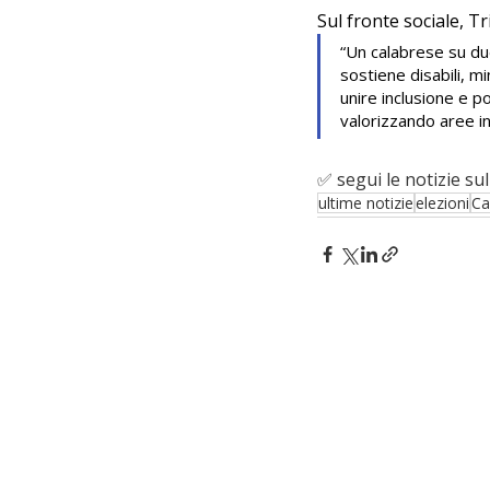
Sul fronte sociale, T
“Un calabrese su due
sostiene disabili, m
unire inclusione e po
valorizzando aree int
✅ segui le notizie sul
ultime notizie
elezioni
Ca