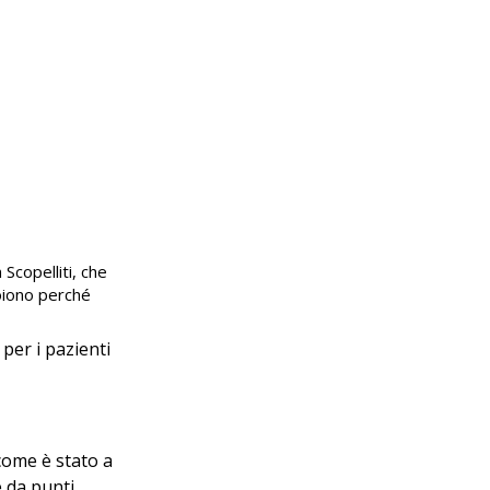
copelliti, che 
oiono perché 
per i pazienti 
come è stato a 
e da punti 