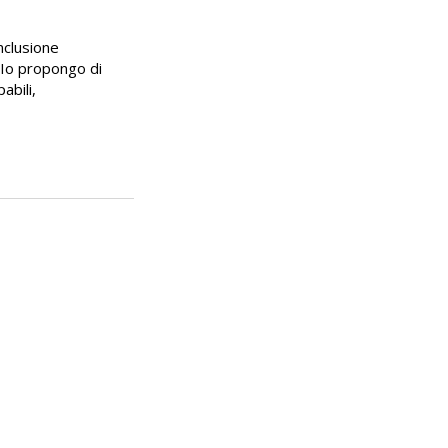
nclusione 
. Io propongo di 
abili, 