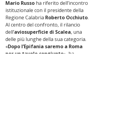
Mario Russo
 ha riferito dell’incontro 
istituzionale con il presidente della 
Regione Calabria 
Roberto Occhiuto
. 
Al centro del confronto, il rilancio 
dell’
aviosuperficie di Scalea
, una 
delle più lunghe della sua categoria.
«
Dopo l’Epifania saremo a Roma 
per un tavolo congiunto
», ha 
annunciato il primo cittadino, 
indicando una sinergia con 
Enac
 e 
una società nazionale di servizi 
interessata alla gestione della pista.
Nel quadro complessivo rientrano 
anche il 
porto turistico
 e un 
possibile 
accordo di sviluppo con 
Invitalia
, considerati asset strategici 
per il rilancio turistico dell’intero 
Alto 
Tirreno cosentino
.