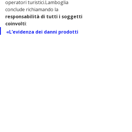
operatori turistici.Lamboglia 
conclude richiamando la 
responsabilità di tutti i soggetti 
coinvolti
:
«L’evidenza dei danni prodotti 
dall’ultima mareggiata non 
consente ulteriori rinvii o 
sottovalutazioni. Ciascuno dovrà 
assumersi la responsabilità per 
l’evoluzione dei danni inevitabili 
che colpiranno quel tratto di 
spiaggia e non solo».
✅ segui le notizie sul 
canale 
whatsapp
 di miocomune
 ➡️
ultime notizie
Tortora