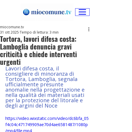
miocomune.tv
31 ott 2025
Tempo di lettura: 3 min
Tortora, lavori difesa costa:
Lamboglia denuncia gravi
criticità e chiede interventi
urgenti
Lavori difesa costa, il 
consigliere di minoranza di 
Tortora, Lamboglia, segnala 
ufficialmente presunte 
anomalie nella progettazione e 
nella qualità dei materiali usati 
per la protezione del litorale e 
degli argini del Noce
https://video.wixstatic.com/video/dc6bfa_05
f4c04c471749909ae70d4ae6581487/1080p
/mp4/file.mp4