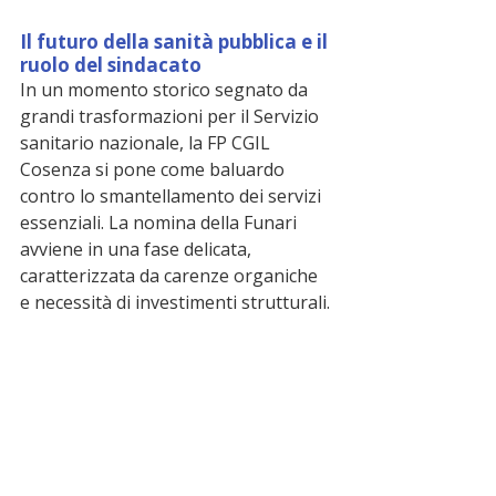
Il futuro della sanità pubblica e il 
ruolo del sindacato
In un momento storico segnato da 
grandi trasformazioni per il Servizio 
sanitario nazionale, la FP CGIL 
Cosenza si pone come baluardo 
contro lo smantellamento dei servizi 
essenziali. La nomina della Funari 
avviene in una fase delicata, 
caratterizzata da carenze organiche 
e necessità di investimenti strutturali.
La nuova coordinatrice avrà il 
compito di rappresentare le istanze 
di medici e professionisti sanitari, 
figure centrali per la tenuta del 
sistema. Il messaggio lanciato oggi 
da Cosenza è un augurio di "buon 
lavoro" che sa di impegno civile: la 