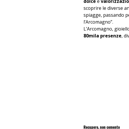
dolce
 e 
valorizzazi
scoprire le diverse a
spiagge, passando per
l’Arcomagno”.
L’Arcomagno, gioiello
80mila presenze
, d
Recupero, non cemento