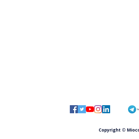
Praia a Mare, coprifuoco
notturno per gli under 14: mult
fino a 500 euro
Copyright © Miocom