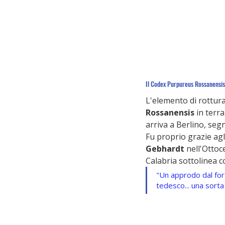
Il Codex Purpureus Rossanensis
L'elemento di rottura 
Rossanensis
 in terr
arriva a Berlino, seg
Fu proprio grazie agl
Gebhardt
 nell'Otto
Calabria sottolinea 
"Un approdo dal for
tedesco... una sorta 