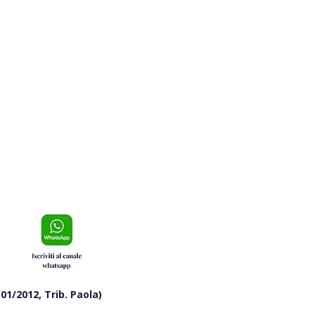
no Calabro, incendio
hivo doloso: le immagini
e riprendono l’accensione
01/2012, Trib. Paola)