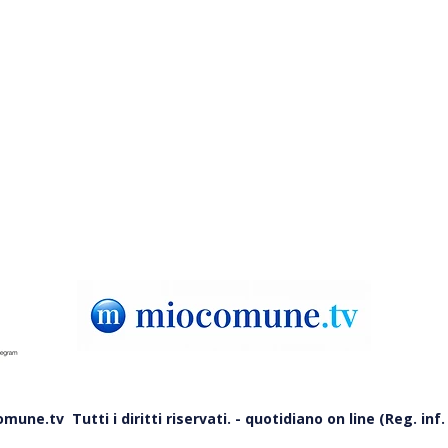
Diamante, accuse su mare e
Mora
e
depuratori: Ordine annuncia
bosc
querele
aere
une.tv Tutti i diritti riservati. - quotidiano on line (Reg. inf. 