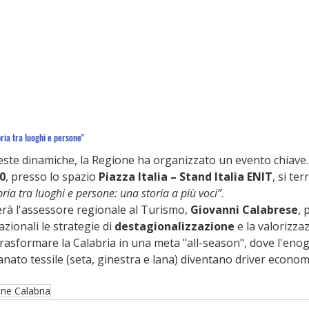
ria tra luoghi e persone"
ste dinamiche, la Regione ha organizzato un evento chiave.
00
, presso lo spazio 
Piazza Italia – Stand Italia ENIT
, si ter
ria tra luoghi e persone: una storia a più voci”
.
erà l'assessore regionale al Turismo, 
Giovanni Calabrese
, 
zionali le strategie di 
destagionalizzazione
 e la valorizza
 trasformare la Calabria in una meta "all-season", dove l'en
ianato tessile (seta, ginestra e lana) diventano driver economi
one Calabria