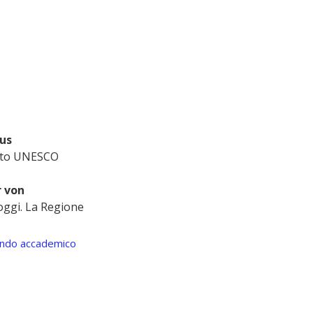
us 
itto UNESCO 
 von 
oggi. La Regione 
mondo accademico 