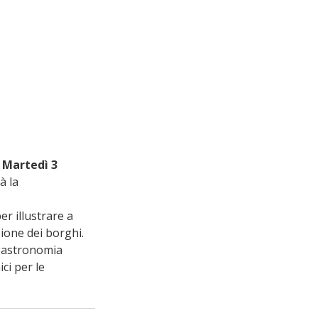
 
Martedì 3 
rà la 
per illustrare a 
zione dei borghi. 
ogastronomia 
ci per le 