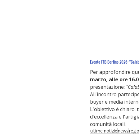
Evento ITB Berlino 2026: "Calab
Per approfondire que
marzo, alle ore 16.
presentazione: 
“Calab
All'incontro partecip
buyer e media interna
L'obiettivo è chiaro:
d'eccellenza e l'artig
comunità locali.
ultime notizie
news
regi