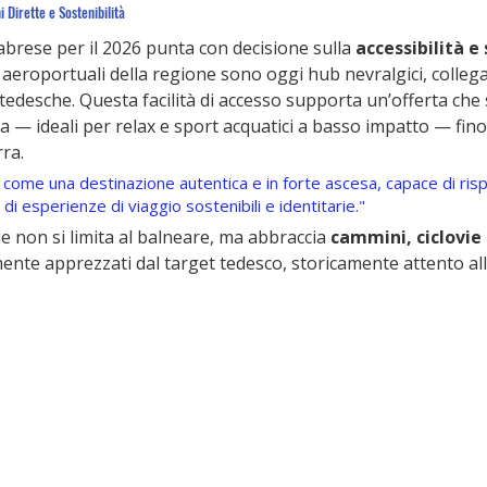
 Dirette e Sostenibilità
labrese per il 2026 punta con decisione sulla 
accessibilità e 
ali aeroportuali della regione sono oggi hub nevralgici, colle
à tedesche. Questa facilità di accesso supporta un’offerta che 
ta — ideali per relax e sport acquatici a basso impatto — fino 
rra.
la come una destinazione autentica e in forte ascesa, capace di ris
 esperienze di viaggio sostenibili e identitarie."
 non si limita al balneare, ma abbraccia 
cammini, ciclovie 
ente apprezzati dal target tedesco, storicamente attento all