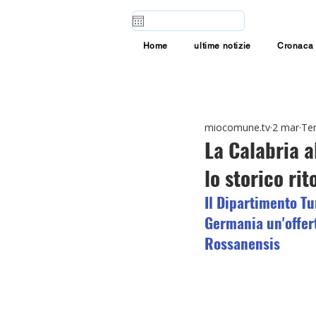
Home
ultime notizie
Cronaca
miocomune.tv
2 mar
Tem
La Calabria a
lo storico ri
Il Dipartimento Tu
Germania un'offert
Rossanensis