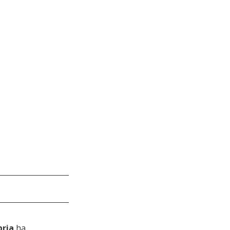
bria
 ha 