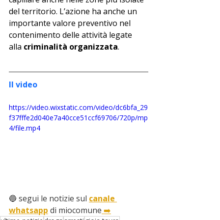
del territorio. L’azione ha anche un 
importante valore preventivo nel 
contenimento delle attività legate 
alla 
criminalità organizzata
.
Il video
https://video.wixstatic.com/video/dc6bfa_29
f37fffe2d040e7a40cce51ccf69706/720p/mp
4/file.mp4
🔵 segui le notizie sul 
canale 
whatsapp
 di miocomune
 ➡️