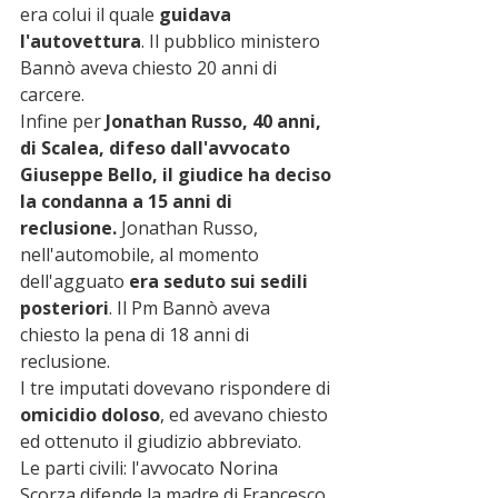
era colui il quale 
guidava 
l'autovettura
. Il pubblico ministero 
Bannò aveva chiesto 20 anni di 
carcere.
Infine per 
Jonathan Russo, 40 anni, 
di Scalea, difeso dall'avvocato 
Giuseppe Bello, il giudice ha deciso 
la condanna a 15 anni di 
reclusione.
 Jonathan Russo, 
nell'automobile, al momento 
dell'agguato
 era seduto sui sedili 
posteriori
. Il Pm Bannò aveva 
chiesto la pena di 18 anni di 
reclusione.
I tre imputati dovevano rispondere di 
omicidio doloso
, ed avevano chiesto 
ed ottenuto il giudizio abbreviato.
Le parti civili: l'avvocato Norina 
Scorza difende la madre di Francesco 