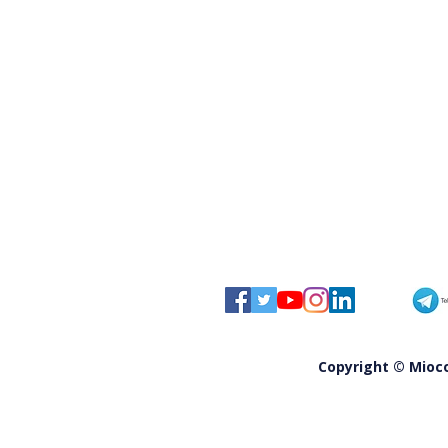
Chi non gradisce Praia a Mare
ordinata «vada altrove»; il
sindaco: «Non è un baby
parking»
Copyright © Miocom