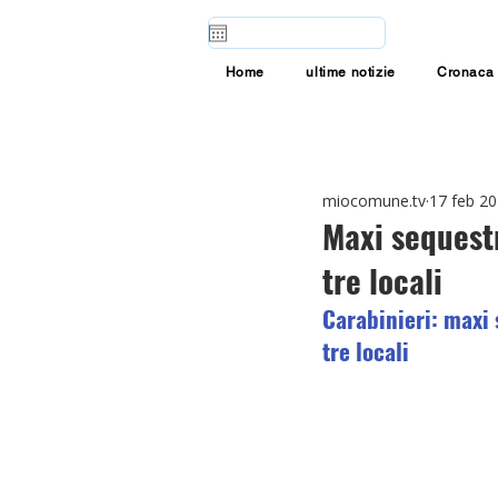
Home
ultime notizie
Cronaca
miocomune.tv
17 feb 2
Maxi sequestr
tre locali
Carabinieri: maxi 
tre locali