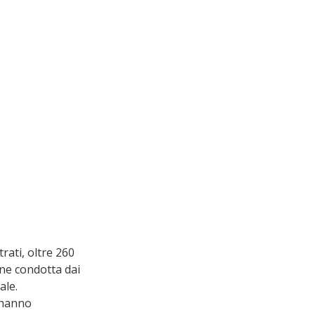
ati, oltre 260 
one condotta dai 
ale.
hanno 