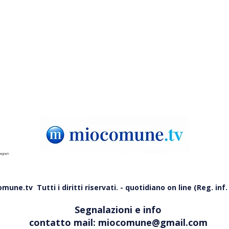
Tortora Marina, e-bike veloci
Scal
sul lungomare: chiesti controlli
impa
notturni
200 
une.tv Tutti i diritti riservati. - quotidiano on line (Reg. inf. 
Segnalazioni e info
contatto mail:
miocomune@gmail.com