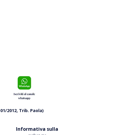
ea, controllo ad alto
tto al Parco Pantano: oltre
identificati
01/2012, Trib. Paola)
Informativa sulla