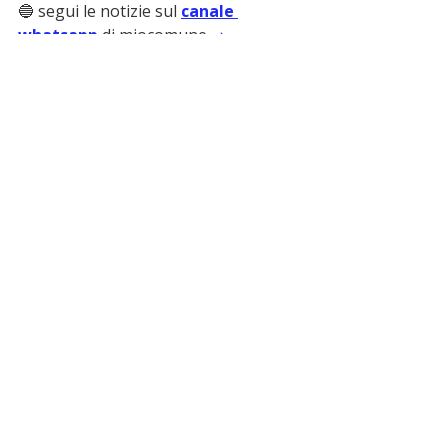
🔵 segui le notizie sul 
canale 
whatsapp
 di miocomune
 ➡️
ultime notizie
bonifati