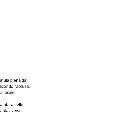
rmula piena dal 
econdo l’accusa, 
 locale, 
’ambito delle 
Paola aveva 