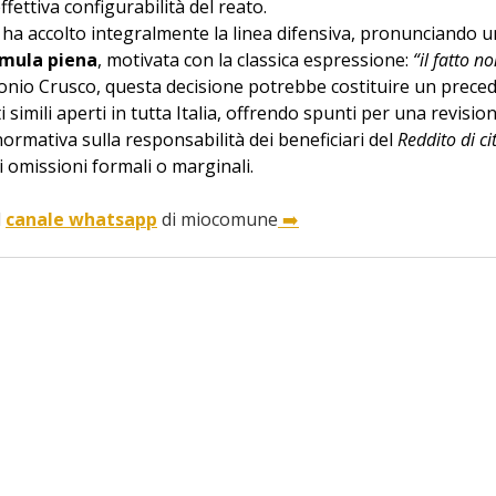
fettiva configurabilità del reato.
e ha accolto integralmente la linea difensiva, pronunciando u
rmula piena
, motivata con la classica espressione: 
“il fatto n
tonio Crusco, questa decisione potrebbe costituire un prece
 simili aperti in tutta Italia, offrendo spunti per una revision
ormativa sulla responsabilità dei beneficiari del 
Reddito di c
i omissioni formali o marginali.
 
canale whatsapp
 di miocomune
 ➡️