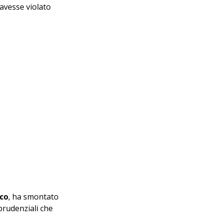
 avesse violato 
co
, ha smontato 
rudenziali che 