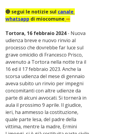
🔵 segui le notizie sul 
canale 
whatsapp
 di miocomune
➡️
Tortora, 16 febbraio 2024
 - Nuova 
udienza breve e nuovo rinvio al 
processo che dovrebbe far luce sul 
grave omicidio di Francesco Prisco, 
avvenuto a Tortora nella notte tra il 
16 ed il 17 febbraio 2023. Anche la 
scorsa udienza del mese di gennaio 
aveva subito un rinvio per impegni 
concomitanti con altre udienze da 
parte di alcuni avvocati. Si tornerà in 
aula il prossimo 9 aprile. Il giudice, 
ieri, ha ammesso la costituzione, 
quale parte lesa, del padre della 
vittima, mentre la madre, Ermini 
Limongi, si è già costituita parte civile 