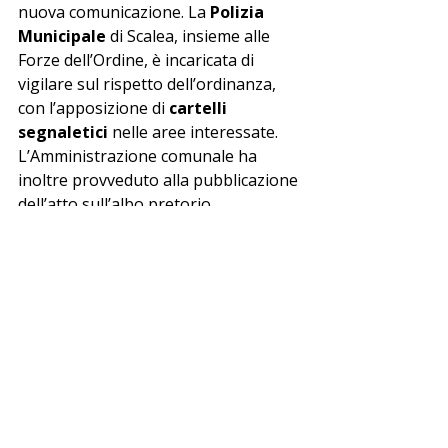
nuova comunicazione. La 
Polizia 
Municipale
 di Scalea, insieme alle 
Forze dell’Ordine, è incaricata di 
vigilare sul rispetto dell’ordinanza, 
con l’apposizione di 
cartelli 
segnaletici
 nelle aree interessate.
L’Amministrazione comunale ha 
inoltre provveduto alla pubblicazione 
dell’atto sull’albo pretorio.
⏳ Divieto temporaneo in attesa 
di nuovi controlli
Il divieto resta in vigore “
sino a 
specifica revoca
”, che potrà arrivare 
solo dopo nuovi esami da parte 
dell’Arpacal.
🔵 segui le notizie sul 
canale 