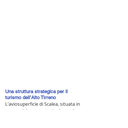
Una struttura strategica per il 
turismo dell’Alto Tirreno
L’aviosuperficie di Scalea, situata in 
una posizione strategica lungo la 
costa tirrenica, rappresenterebbe 
una delle infrastrutture più 