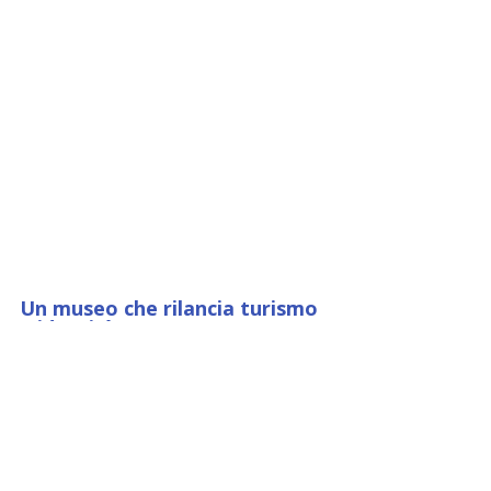
Un museo che rilancia turismo 
e identità
Il nuovo 
Museo Multimediale San 
Francesco di Paola
 si configura 
come un volano turistico 
strategico.Un luogo moderno e 
immersivo, creato per raccontare la 
vita del Santo attraverso un percorso 