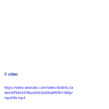
Il video
https://video.wixstatic.com/video/dc6bfa_0a
dee36f5604476ba44302e00ba8f0f8/1080p/
mp4/file.mp4