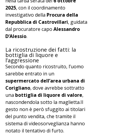
nella tarda serata del 
6 ottobre 
2025
, con il coordinamento 
investigativo della 
Procura della 
Repubblica di Castrovillari
, guidata 
dal procuratore capo 
Alessandro 
D’Alessio
.
La ricostruzione dei fatti: la 
bottiglia di liquore e 
l’aggressione
Secondo quanto ricostruito, l’uomo 
sarebbe entrato in un 
supermercato dell’area urbana di 
Corigliano
, dove avrebbe sottratto 
una 
bottiglia di liquore di valore
, 
nascondendola sotto la 
maglietta.Il
gesto non è però sfuggito ai titolari 
del punto vendita, che tramite il 
sistema di videosorveglianza hanno 
notato il tentativo di furto.