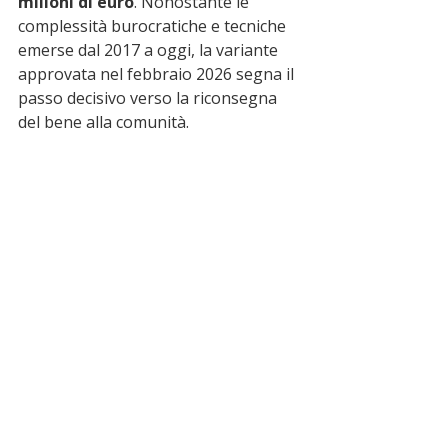
milioni di euro
. Nonostante le 
complessità burocratiche e tecniche 
emerse dal 2017 a oggi, la variante 
approvata nel febbraio 2026 segna il 
passo decisivo verso la riconsegna 
del bene alla comunità.
La decisione della Giunta, dichiarata 
immediatamente eseguibile, attende 
ora l'ultimo via libera formale dal 
Ministero delle Imprese e del Made 
in Italy (MIMIT), confermando la 
volontà politica di completare 
un’opera strategica per l'intera 
provincia di Cosenza.
ultime notizie
Scalea
news