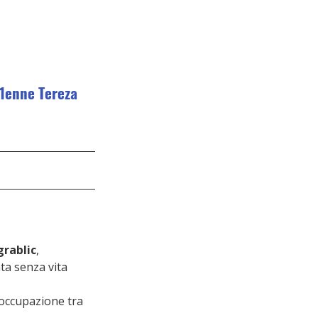
71enne Tereza 
grablic
, 
ta senza vita 
occupazione tra 