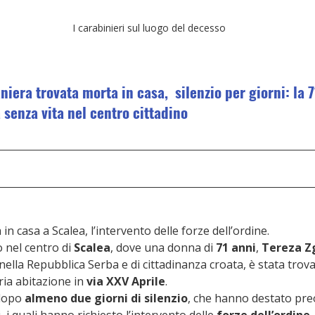
I carabinieri sul luogo del decesso
niera trovata morta in casa,  silenzio per giorni: la 
 senza vita nel centro cittadino
n casa a Scalea, l’intervento delle forze dell’ordine.
nel centro di 
Scalea
, dove una donna di 
71 anni
, 
Tereza Z
nella Repubblica Serba e di cittadinanza croata, è stata trova
ria abitazione in 
via XXV Aprile
.
dopo 
almeno due giorni di silenzio
, che hanno destato pre