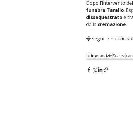
Dopo l’intervento del
funebre Tarallo
. Es
dissequestrato
 e tr
della 
cremazione
.
🔵 segui le notizie sul
ultime notizie
Scalea
cara