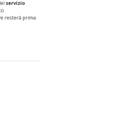
el 
servizio 
to 
ve resterà prima 