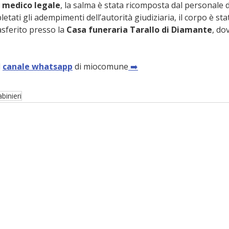
 
medico legale
, la salma è stata ricomposta dal personale d
pletati gli adempimenti dell’autorità giudiziaria, il corpo è sta
asferito presso la 
Casa funeraria Tarallo di Diamante
, do
 
canale whatsapp
 di miocomune
 ➡️
binieri