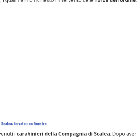
, i quali hanno richiesto l’intervento delle 
forze dell’ordine
.
 Scalea: forzata una finestra
enuti i 
carabinieri della Compagnia di Scalea
. Dopo aver