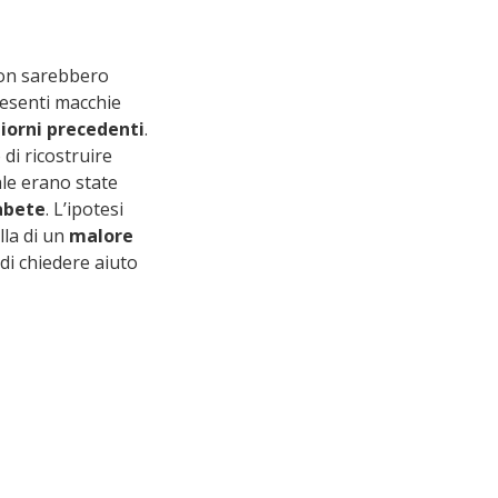
on sarebbero 
resenti macchie 
iorni precedenti
.
di ricostruire 
ale erano state 
abete
. L’ipotesi 
la di un 
malore 
di chiedere aiuto 