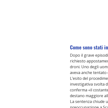
Come sono stati in
Dopo il grave episodio
richiesto appostament
droni. Uno degli uom
aveva anche tentato d
L’esito del procedimen
investigativa svolta d
conferma «il costante 
destano maggiore all
La sentenza chiude un
preoccupazione a Scal