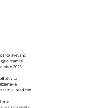
 ricerca avevano 
aggio tramite 
vembre 2025, 
l’attività 
iziaria» e 
rasto ai reati che 
forte 
le responsabilità 