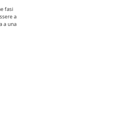
e fasi 
ssere a 
a a una 