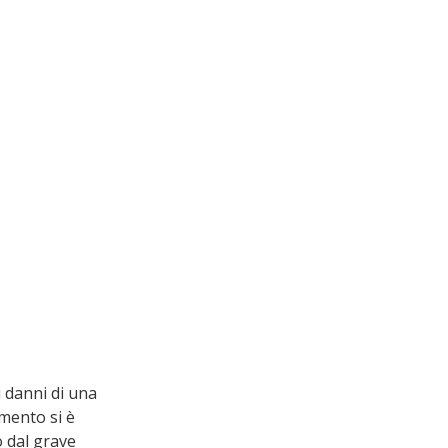
 danni di una 
imento si è 
 dal grave 