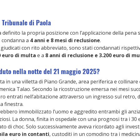
 Tribunale di Paola
 definito la propria posizione con l’applicazione della pena su
a condanna a 
4 anni e 8 mesi di reclusione
.
, giudicati con rito abbreviato, sono stati condannati rispett
0 euro di multa
 e a 
8 anni di reclusione e 3.200 euro di mu
duto nella notte del 21 maggio 2025?
 in una villetta di Piano Grande, area periferica e collinare d
enica Talao. Secondo la ricostruzione emersa nei mesi succes
o entrati nell’abitazione attraverso un ingresso sul retro, 
a finestra.
rebbero immobilizzato l’uomo e aggredito entrambi gli anzia
osi. La donna, finita in ospedale con una prognosi tra i 30 e 
ato di choc. Solo successivamente aveva ricordato agli investi
ila euro in contanti
, custoditi in un comodino tra i medicina