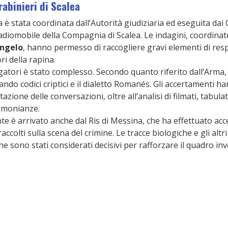
rabinieri di Scalea
va è stata coordinata dall’Autorità giudiziaria ed eseguita dai 
diomobile della Compagnia di Scalea. Le indagini, coordinate
Angelo
, hanno permesso di raccogliere gravi elementi di resp
ri della rapina.
igatori è stato complesso. Secondo quanto riferito dall’Arma, 
ndo codici criptici e il dialetto Romanés. Gli accertamenti ha
tazione delle conversazioni, oltre all’analisi di filmati, tabulati
timonianze.
te è arrivato anche dal Ris di Messina, che ha effettuato ac
 raccolti sulla scena del crimine. Le tracce biologiche e gli altr
one sono stati considerati decisivi per rafforzare il quadro inv