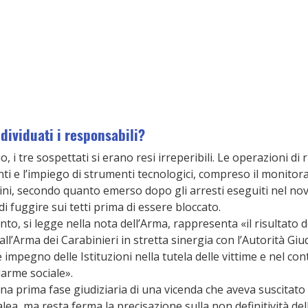
dividuati i responsabili?
, i tre sospettati si erano resi irreperibili. Le operazioni di
i e l’impiego di strumenti tecnologici, compreso il monitor
ini, secondo quanto emerso dopo gli arresti eseguiti nel no
i fuggire sui tetti prima di essere bloccato.
to, si legge nella nota dell’Arma, rappresenta «il risultato del
all’Arma dei Carabinieri in stretta sinergia con l’Autorità Giud
impegno delle Istituzioni nella tutela delle vittime e nel cont
arme sociale».
a prima fase giudiziaria di una vicenda che aveva suscitato 
ea, ma resta ferma la precisazione sulla non definitività del