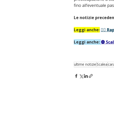
fino all’eventuale pa
Le notizie preceden
Leggi anche:
👮‍♂️ 
Leggi anche: 
🔴 Sca
ultime notizie
Scalea
cara