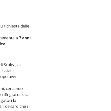
 richiesta delle 
ivamente a 
7 anni 
lta
.
i Scalea, ai 
sivi, i 
dopo aver 
ni, cercando 
i 35 giorni, era 
gatori la 
li: denaro che i 