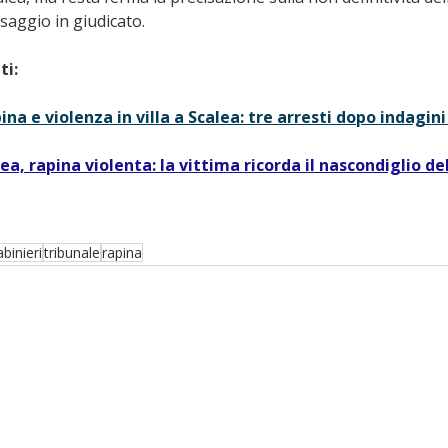
ssaggio in giudicato.
ti:
Rapina e violenza in villa a Scalea: tre arresti dopo indagi
lea, rapina violenta: la vittima ricorda il nascondiglio d
binieri
tribunale
rapina