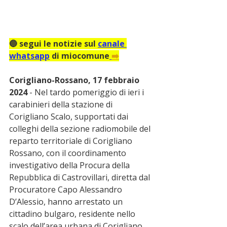
🔵 segui le notizie sul 
canale 
whatsapp
 di miocomune
➡️
Corigliano-Rossano, 17 febbraio 
2024
 - Nel tardo pomeriggio di ieri i 
carabinieri della stazione di 
Corigliano Scalo, supportati dai 
colleghi della sezione radiomobile del 
reparto territoriale di Corigliano 
Rossano, con il coordinamento 
investigativo della Procura della 
Repubblica di Castrovillari, diretta dal 
Procuratore Capo Alessandro 
D’Alessio, hanno arrestato un 
cittadino bulgaro, residente nello 
scalo dell’area urbana di Corigliano, 