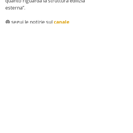
quanto riguarda la struttura edilizia 
esterna”.
🔵 segui le notizie sul 
canale 
whatsapp
 di miocomune
 ➡️
ultime notizie
paola