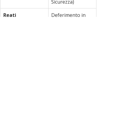
Sicurezza)
Reati 
Deferimento in 
concorrenti
stato di libertà 
per ricettazione
Provvedimento 
Sequestro penale 
sul mezzo
del motoveicolo 
(privo di targa)
ultime notizie
carabinieri
news
arresto