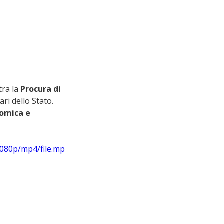
ra la 
Procura di 
ri dello Stato. 
nomica e 
1080p/mp4/file.mp