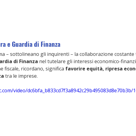
ra e Guardia di Finanza
 – sottolineano gli inquirenti – la collaborazione costante t
ardia di Finanza
 nel tutelare gli interessi economico-finanzia
 fiscale, ricordano, significa 
favorire equità, ripresa eco
za
 tra le imprese.
atic.com/video/dc6bfa_b833cd7f3a8942c29b495083d8e70b3b/