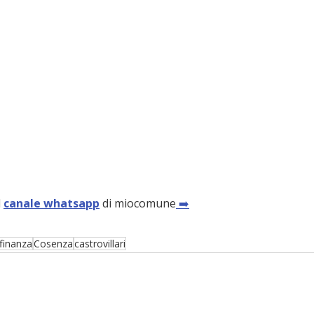
 
canale whatsapp
 di miocomune
 ➡️
 finanza
Cosenza
castrovillari