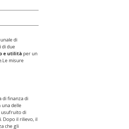
unale di 
 di due 
 e utilità
 per un 
te.Le misure 
di finanza di 
n una delle 
 usufruito di 
Dopo il rilievo, il 
a che gli 