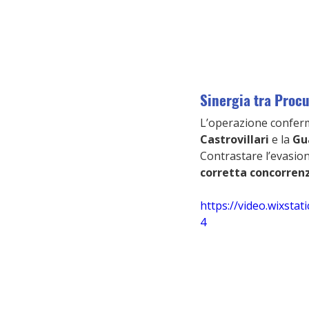
Sinergia tra Procu
L’operazione conferma
Castrovillari
 e la 
Gu
Contrastare l’evasione
corretta concorren
https://video.wixst
4