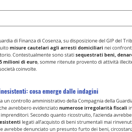
Guardia di Finanza di Cosenza, su disposizione del GIP del Trib
uito 
misure cautelari agli arresti domiciliari
 nei confronti
itorio. Contestualmente sono stati 
sequestrati beni, denaro
5 milioni di euro
, somme ritenute provento di attività illeci
ocietà coinvolte.
inesistenti: cosa emerge dalle indagini
da un controllo amministrativo della Compagnia della Guardia 
fiche avrebbero evidenziato 
numerose irregolarità fiscali
 i
i imprenditori. Secondo quanto ricostruito, l’azienda avrebbe
esistenti
 legati all’acquisto di beni strumentali mai rinvenuti. 
e avrebbe denunciato un presunto furto dei beni, circostanz