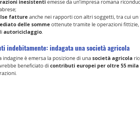
razioni inesistenti
 emesse da un’impresa romana riconducib
abrese;
alse fatture
 anche nei rapporti con altri soggetti, tra cui un 
ediato delle somme
 ottenute tramite le operazioni fittizie,
i 
autoriciclaggio
.
uti indebitamente: indagata una società agricola
a indagine è emersa la posizione di una 
società agricola
 ri
avrebbe beneficiato di 
contributi europei per oltre 55 mila
razioni.