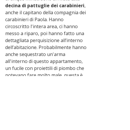
decina di pattuglie dei carabinieri
, 
anche il capitano della compagnia dei 
carabinieri di Paola. Hanno 
circoscritto l'intera area, ci hanno 
messo a riparo, poi hanno fatto una 
dettagliata perquisizione all’interno 
dell’abitazione. Probabilmente hanno 
anche sequestrato un'arma 
all'interno di questo appartamento, 
un fucile con proiettili di piombo che 
potevano fare molto male, questa è 
un'indiscrezione degli ultimi minuti".
🔵 segui le notizie sul 
canale 
whatsapp
 di miocomune
 ➡️
ultime notizie
carabinieri
paola