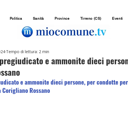
Politica
Sanità
Province
Tirreno (CS)
Eventi
024
Tempo di lettura: 2 min
 pregiudicato e ammonite dieci perso
ossano
iudicato e ammonite dieci persone, per condotte per
a Corigliano Rossano 