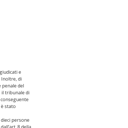
iudicati e 
noltre, di 
 penale del 
il tribunale di 
l conseguente 
 è stato 
 dieci persone 
all’art. 8 della 