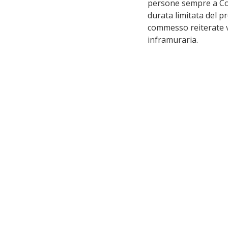
persone sempre a Co
durata limitata del p
commesso reiterate vi
inframuraria. 