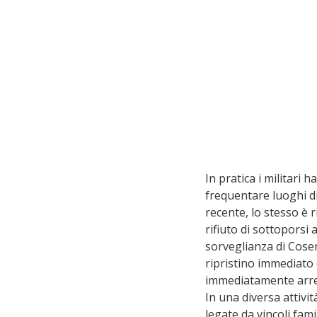
In pratica i militari
frequentare luoghi di
recente, lo stesso è 
rifiuto di sottoporsi a
sorveglianza di Cosen
ripristino immediato 
immediatamente arrest
In una diversa attivi
legate da vincoli famil