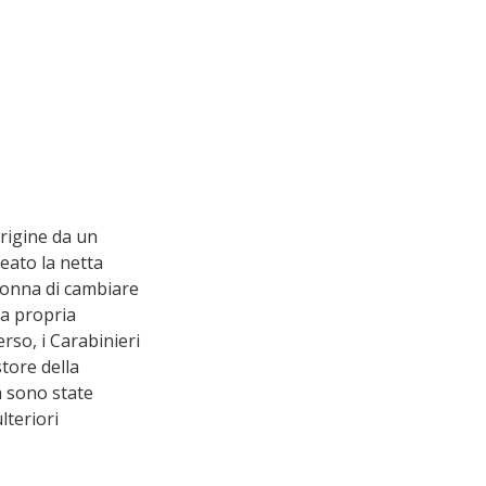
rigine da un 
eato la netta 
donna di cambiare 
la propria 
rso, i Carabinieri 
tore della 
a sono state 
teriori 