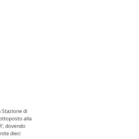
 Stazione di 
ttoposto alla 
i'
, dovendo 
ite dieci 