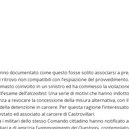
 hanno documentato come questo fosse solito associarsi a preg
 ritrovo non compatibili con l’espiazione del provvedimento. I
rimasto coinvolto in un sinistro ed ha commesso la violazione
ll’esame dell’
alcooltest
. Una serie di motivi che hanno indotto 
za a revocare la concessione della misura alternativa, con i
della detenzione in carcere. Per questa ragione l’interessato
ato ed associato al carcere di Castrovillari.
tà i militari dello stesso Comando cittadino hanno notificato a
iari e di amicizia l’«
ammonimento del Questore
», contemplato d