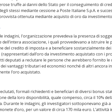
rose truffe ai danni dello Stato per il conseguimento di credi
gli stessi mediante cessione a Poste Italiane S.p.A. e succes
 provvista ottenuta mediante acquisto di oro da investimento
o
e indagini, l'organizzazione prevedeva la presenza di sogge
 dell’intera associazione, i quali provvedevano a istruire le p
one del credito di imposta e a beneficiare sostanzialmente dei
 (rappresentati dall’oro da investimento acquistato con i pro
etti deputati a reclutare le persone che avrebbero fornito le c
dei vantaggi tributari ed economici nonché di altri ancora inc
ente l’oro acquistato.
clutati, formali richiedenti e beneficiari di diversi bonus stat
one della loro disponibilità, quale compenso, circa il 10% de
a. Durante le indagini, gli investigatori sottoponevano già a
onete d’oro, per un valore di circa 170 mila euro. L’attività i