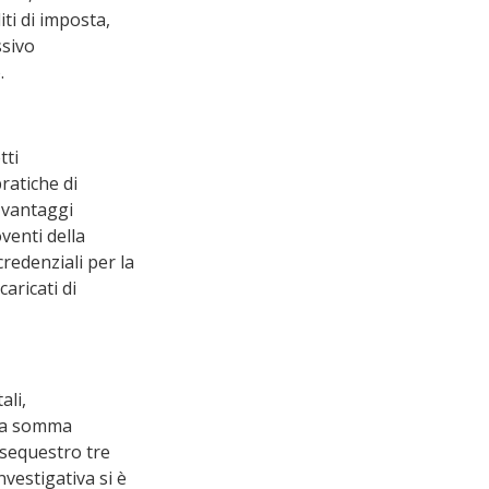
ti di imposta, 
sivo 
.
tti
ratiche di 
 vantaggi 
venti della 
redenziali per la 
aricati di 
ali, 
lla somma 
 sequestro tre 
nvestigativa si è 