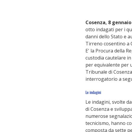
Cosenza, 8 gennaio
otto indagati per i qu
danni dello Stato e au
Tirreno cosentino a 
E' la Procura della R
custodia cautelare in
per equivalente per u
Tribunale di Cosenza.
interrogatorio a segui
Le indagini
Le indagini, svolte d
di Cosenza e svilupp
numerose segnalazion
tecnicismo, hanno con
composta da sette per