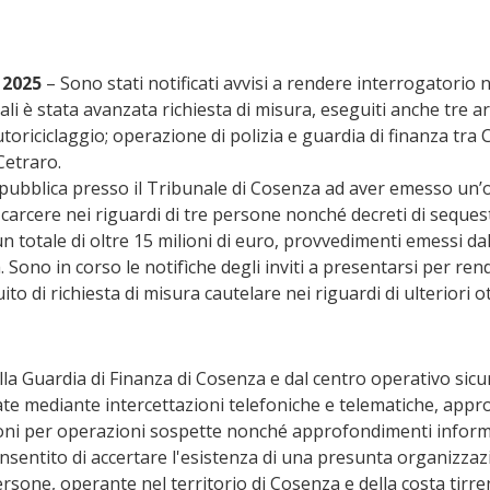
 2025
 – Sono stati notificati avvisi a rendere interrogatorio n
ali è stata avanzata richiesta di misura, eseguiti anche tre arr
toriciclaggio; operazione di polizia e guardia di finanza tra 
Cetraro.
epubblica presso il Tribunale di Cosenza ad aver emesso un’
 carcere nei riguardi di tre persone nonché decreti di seques
n totale di oltre 15 milioni di euro, provvedimenti emessi dal
 Sono in corso le notifìche degli inviti a presentarsi per ren
to di richiesta di misura cautelare nei riguardi di ulteriori o
alla Guardia di Finanza di Cosenza e dal centro operativo sicu
ate mediante intercettazioni telefoniche e telematiche, appr
i per operazioni sospette nonché approfondimenti informat
sentito di accertare l'esistenza di una presunta organizzaz
sone, operante nel territorio di Cosenza e della costa tirreni