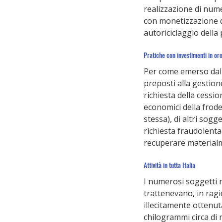
realizzazione di nume
con monetizzazione de
autoriciclaggio della
Pratiche con investimenti in or
Per come emerso dall
preposti alla gestione
richiesta della cessi
economici della frode
stessa), di altri sogg
richiesta fraudolenta 
recuperare materialm
Attività in tutta Italia
I numerosi soggetti re
trattenevano, in ragi
illecitamente ottenut
chilogrammi circa di m