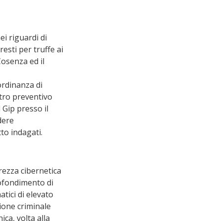
ei riguardi di 
esti per truffe ai 
Cosenza ed il 
ordinanza di 
tro preventivo 
 Gip presso il 
dere 
tto indagati.
rezza cibernetica 
ofondimento di 
ici di elevato 
ione criminale 
ca, volta alla 