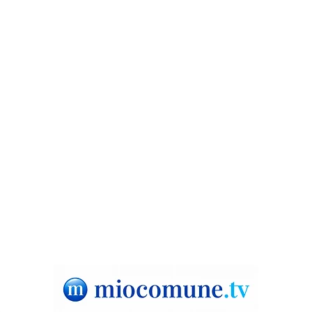
Fuscaldo, verso le comunali:
Verb
dialogo con l’area De Caprio-
gior
Panza
abit