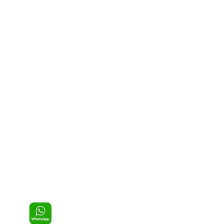
icaro, tre incendi in un
no: fiamme vicino alle
azioni